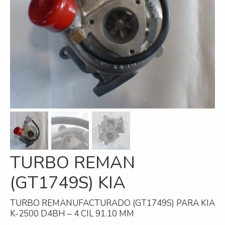
Refrigeración
Servicios
A campo
Comercial y Servicios
Desarmadero
Generación
Inyección
TURBO REMAN
Mecanizado
(GT1749S) KIA
Motores
Reman
TURBO REMANUFACTURADO (GT1749S) PARA KIA
K-2500 D4BH – 4 CIL 91.10 MM
Turbos