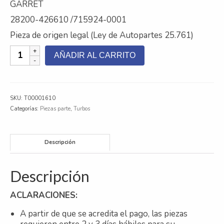
GARRET
Contacto
28200-426610 /715924-0001
Pieza de origen legal (Ley de Autopartes 25.761)
Nosotros
TURBO
Galeria
AÑADIR AL CARRITO
REMAN
(GT1749S)
Trabaja con nosotros
KIA
cantidad
SKU:
T00001610
Categorías:
Piezas parte
,
Turbos
Descripción
Descripción
ACLARACIONES:
A partir de que se acredita el pago, las piezas