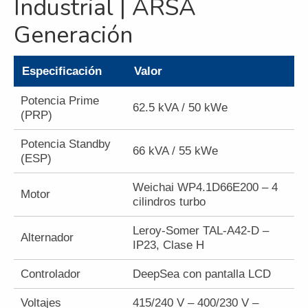
Industrial | ARSA
Contacto
Generación
Nosotros
Especificación
Valor
Galeria
Potencia Prime
Trabaja con nosotros
62.5 kVA / 50 kWe
(PRP)
Potencia Standby
66 kVA / 55 kWe
(ESP)
Weichai WP4.1D66E200 – 4
Motor
cilindros turbo
Leroy-Somer TAL-A42-D –
Alternador
IP23, Clase H
Controlador
DeepSea con pantalla LCD
Voltajes
415/240 V – 400/230 V –