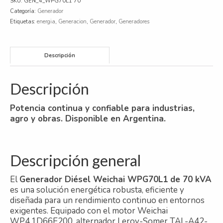
SKU:
GEN_4_WPG70L1 70
70
Categoría:
Generador
kVA
Etiquetas:
energia
,
Generacion
,
Generador
,
Generadores
Industrial
|
ARSA
Descripción
Generación
cantidad
Descripción
Potencia continua y confiable para industrias,
agro y obras. Disponible en Argentina.
Descripción general
El
Generador Diésel Weichai WPG70L1 de 70 kVA
es una solución energética robusta, eficiente y
diseñada para un rendimiento continuo en entornos
exigentes. Equipado con el motor Weichai
WP4.1D66E200, alternador Leroy-Somer TAL-A42-