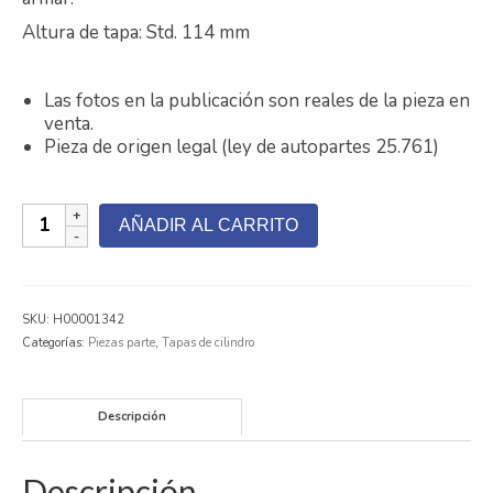
Altura de tapa: Std. 114 mm
Contacto
Nosotros
Las fotos en la publicación son reales de la pieza en
venta.
Galeria
Pieza de origen legal (ley de autopartes 25.761)
Trabaja con nosotros
Tapa
AÑADIR AL CARRITO
de
Cilindro
Reman
Mercedes
SKU:
H00001342
Benz
Categorías:
Piezas parte
,
Tapas de cilindro
OM642
cantidad
Descripción
Descripción