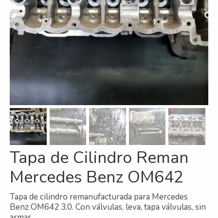
Refrigeración
Servicios
A campo
Comercial y Servicios
Desarmadero
Generación
Inyección
Tapa de Cilindro Reman
Mecanizado
Mercedes Benz OM642
Motores
Reman
Tapa de cilindro remanufacturada para Mercedes
Benz OM642 3.0. Con válvulas, leva, tapa válvulas, sin
Turbos
armar.