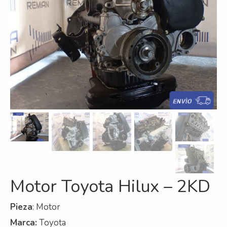
Refrigeración
Servicios
A campo
Comercial y Servicios
Desarmadero
Generación
Inyección
Mecanizado
Motores
Motor Toyota Hilux – 2KD
Reman
Pieza
: Motor
Turbos
Marca:
Toyota