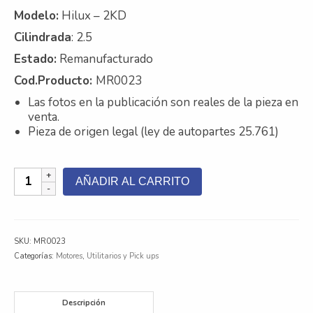
Modelo:
Hilux – 2KD
Contacto
Cilindrada
: 2.5
Nosotros
Estado:
Remanufacturado
Galeria
Cod.Producto:
MR0023
Las fotos en la publicación son reales de la pieza en
Trabaja con nosotros
venta.
Pieza de origen legal (ley de autopartes 25.761)
Motor
AÑADIR AL CARRITO
Toyota
Hilux
-
2KD
SKU:
MR0023
cantidad
Categorías:
Motores
,
Utilitarios y Pick ups
Descripción