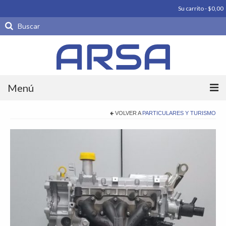
Su carrito
-
$
0,00
Buscar
por:
Menú
Productos
VOLVER A
PARTICULARES Y TURISMO
Carrocería
Motores
Periféricos De Motor
Piezas parte
Productos importados