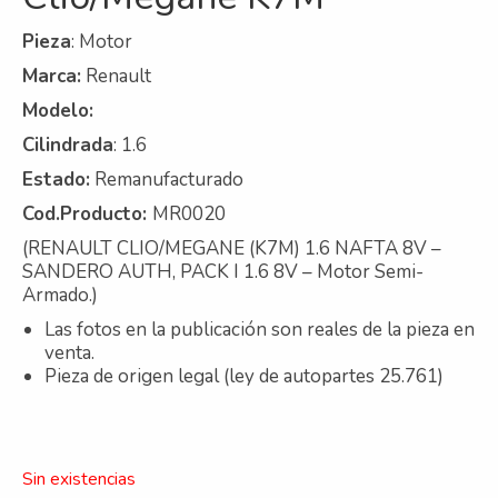
Contacto
Pieza
: Motor
Marca:
Renault
Nosotros
Modelo:
Galeria
Cilindrada
: 1.6
Trabaja con nosotros
Estado:
Remanufacturado
Cod.Producto:
MR0020
(RENAULT CLIO/MEGANE (K7M) 1.6 NAFTA 8V –
SANDERO AUTH, PACK I 1.6 8V –
Motor Semi-
Armado.)
Las fotos en la publicación son reales de la pieza en
venta.
Pieza de origen legal (ley de autopartes 25.761)
Sin existencias