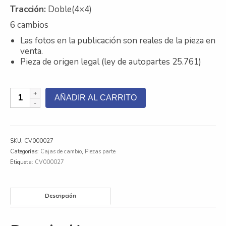
Tracción
:
Doble(4×4)
Contacto
6 cambios
Nosotros
Las fotos en la publicación son reales de la pieza en
venta.
Galeria
Pieza de origen legal (ley de autopartes 25.761)
Trabaja con nosotros
Caja
AÑADIR AL CARRITO
de
Cambio
Nissan
Frontier
SKU:
CV000027
cantidad
Categorías:
Cajas de cambio
,
Piezas parte
Etiqueta:
CV000027
Descripción