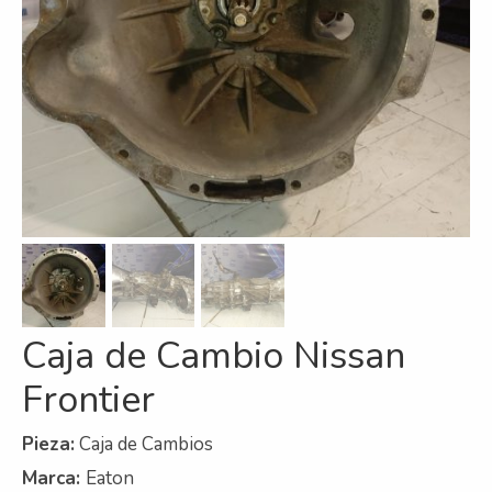
Refrigeración
Servicios
A campo
Comercial y Servicios
Desarmadero
Generación
Inyección
Caja de Cambio Nissan
Mecanizado
Frontier
Motores
Reman
Pieza:
Caja de Cambios
Marca:
Eaton
Turbos