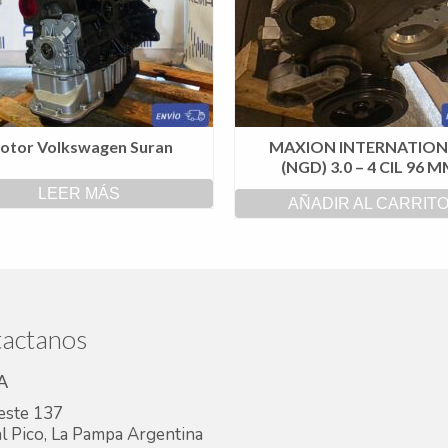
otor Volkswagen Suran
MAXION INTERNATIO
(NGD) 3.0 – 4 CIL 96 
LEER MÁS
AÑADIR AL CARRIT
actanos
A
este 137
l Pico, La Pampa Argentina