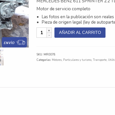
MERCEDES BENZ 611 SPRINTER 2.2 TD
Motor de servicio completo
Las fotos en la publicación son reales 
Pieza de origen legal (ley de autopart
MOTOR
AÑADIR AL CARRITO
MERCEDES
BENZ
611
SPRINTER
SKU:
MR0078
2.2
Categorías:
Motores
,
Particulares y turismo
,
Transporte
,
Utili
TDI
-4CIL
cantidad