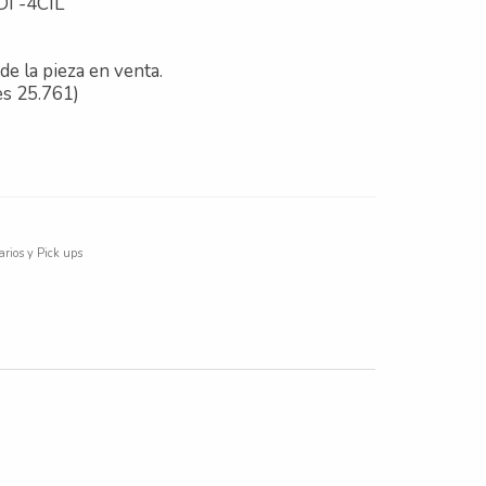
I -4CIL
de la pieza en venta.
es 25.761)
tarios y Pick ups