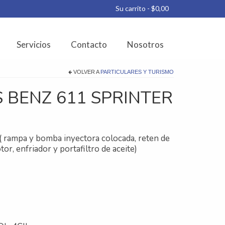
Su carrito
-
$
0,00
Servicios
Contacto
Nosotros
VOLVER A
PARTICULARES Y TURISMO
BENZ 611 SPRINTER
( rampa y bomba inyectora colocada, reten de
r, enfriador y portafiltro de aceite)