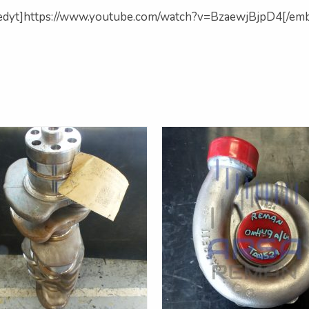
edyt]https://www.youtube.com/watch?v=BzaewjBjpD4[/emb