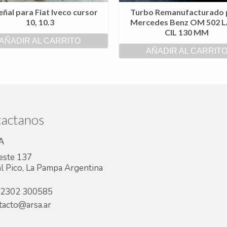
eñal para Fiat Iveco cursor
Turbo Remanufacturado 
10, 10.3
Mercedes Benz OM 502 LA
CIL 130 MM
AÑADIR AL CARRITO
AÑADIR AL CARRIT
actanos
A
este 137
l Pico, La Pampa Argentina
2302 300585
acto@arsa.ar