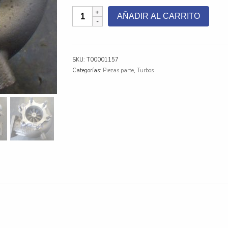
Turbo
AÑADIR AL CARRITO
para
Claas
Jaguar,
6
SKU:
T00001157
Cil,
Categorías:
Piezas parte
,
Turbos
OM441
LA
cantidad