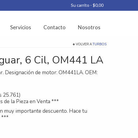
Su carrito
-
$
0,00
Servicios
Contacto
Nosotros
VOLVER A
TURBOS
guar, 6 Cil, OM441 LA
ar. Designación de motor: OM441LA. OEM:
s 25.761)
s de la Pieza en Venta ***
un muy importante descuento. Hace tu
 ***