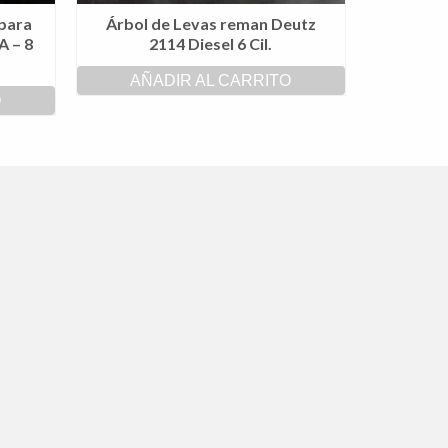
para
Árbol de Levas reman Deutz
 – 8
2114 Diesel 6 Cil.
AÑADIR AL CARRITO
O