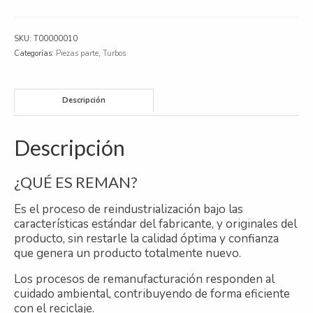
para
Ford,
Iveco,
SKU:
T00000010
Volkswagen,
Categorías:
Piezas parte
,
Turbos
MAN
cantidad
Descripción
Descripción
¿QUÉ ES REMAN?
Es el proceso de reindustrialización bajo las
características estándar del fabricante, y originales del
producto, sin restarle la calidad óptima y confianza
que genera un producto totalmente nuevo.
Los procesos de remanufacturación responden al
cuidado ambiental, contribuyendo de forma eficiente
con el reciclaje.