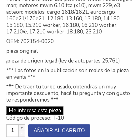
man; motores mwm 6.10 tca (x10), mwm 229, e3
Contacto
acteon; modelos: cargo 1618/1621, eurocargo
160e21/170e21, 12.180, 13.160, 13.180, 14.180,
Nosotros
15.180, 15.210 worker, 16.180, 16.210 worker,
17.210/e, 17.210 worker, 18.180, 23.210
Galeria
OEM: 702154-0020
Trabaja con nosotros
pieza original
¡pieza de origen legal! (ley de autopartes 25.761)
*** Las fotos en la publicación son reales de la pieza
en venta ***
*** De traer tu turbo usado, obtendras un muy
importante descuento, hacé tu pregunta y con gusto
te responderemos ***
Me interesa esta pieza
Código de proceso: T-10
Turbo
AÑADIR AL CARRITO
Remanufacturado