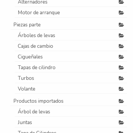
Alternadores
Contacto
Motor de arranque
Nosotros
Piezas parte
Galeria
Árboles de levas
Trabaja con nosotros
Cajas de cambio
Cigueñales
Tapas de cilindro
Turbos
Volante
Productos importados
Árbol de levas
Juntas