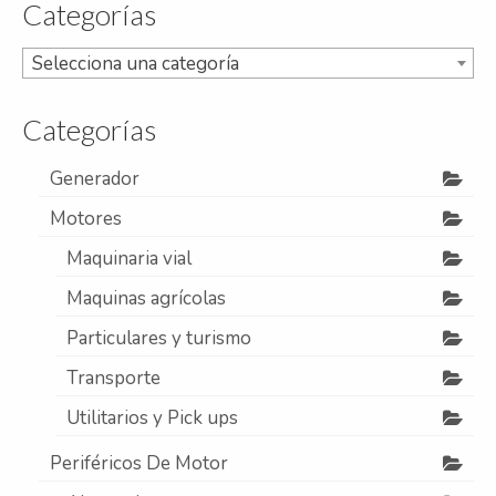
Categorías
Refrigeración
Selecciona una categoría
Servicios
A campo
Categorías
Comercial y Servicios
Generador
Desarmadero
Motores
Generación
Maquinaria vial
Maquinas agrícolas
Inyección
Particulares y turismo
Mecanizado
Transporte
Motores
Utilitarios y Pick ups
Reman
Periféricos De Motor
Turbos