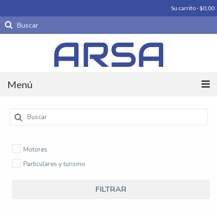
Su carrito
-
$
0,00
Buscar
por:
Menú
Productos
Buscar
por:
Carrocería
Motores
Motores
Particulares y turismo
Periféricos De Motor
FILTRAR
Piezas parte
Productos importados