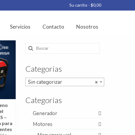
Su carrito
-
$
0,00
Servicios
Contacto
Nosotros
Buscar
por:
Categorías
Sin categorizar
×
Categorías
geno
el
Generador
S –
a para
Motores
gentes