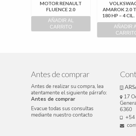
MOTOR RENAULT
VOLKSWA
FLUENCE 2.0
AMAROK 2.0 T
180 HP – 4 CIL
AÑADIR AL
AÑADIR 
CARRITO
CARRIT
Antes de comprar
Cont
Antes de realizar su compra, lea
ARS
atentamente el siguiente párrafo:
17 O
Antes de comprar
Genera
Evacue todas sus consultas
6360
mediante nuestro
contacto
+54 
cont