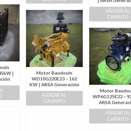
| ARSA Generac
AÑADIR AL
CARRITO
ouin
Motor Baudouin
45kW |
WD10G220E23 – 162
ción
KW | ARSA Generación
AL
Motor Baudou
AÑADIR AL
O
WP6G125E22 – 9
CARRITO
ARSA Generac
AÑADIR AL
CARRITO