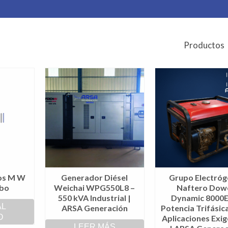
Productos
os M W
Generador Diésel
Grupo Electró
rbo
Weichai WPG550L8 –
Naftero Dow
550 kVA Industrial |
Dynamic 8000E
AL
ARSA Generación
Potencia Trifásic
O
Aplicaciones Exi
LEER MÁS