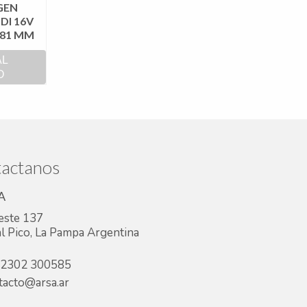
GEN
DI 16V
. 81 MM
AL
O
actanos
A
este 137
l Pico, La Pampa Argentina
2302 300585
acto@arsa.ar