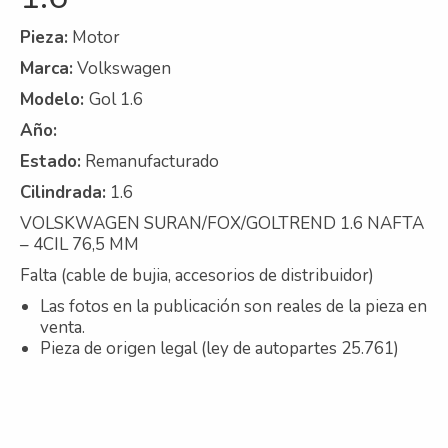
Contacto
Pieza:
Motor
Marca:
Volkswagen
Nosotros
Modelo:
Gol 1.6
Galeria
Año:
Trabaja con nosotros
Estado:
Remanufacturado
Cilindrada:
1.6
VOLSKWAGEN SURAN/FOX/GOLTREND 1.6 NAFTA
– 4CIL 76,5 MM
Falta (cable de bujia, accesorios de distribuidor)
Las fotos en la publicación son reales de la pieza en
venta.
Pieza de origen legal (ley de autopartes 25.761)