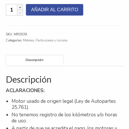
Motor
AÑADIR AL CARRITO
Volkswagen
Gol
1.6
cantidad
SKU:
MR0039
Categorías:
Motores
,
Particulares y turismo
Descripción
Descripción
ACLARACIONES:
Motor usado de origen legal (Ley de Autopartes
25.761).
No tenemos registro de los kilómetros y/o horas
de uso.
A partir de que se acredita el pago, los motores y