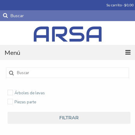
Su carrito
-
$
0,00
Buscar
por:
Menú
Productos
Buscar
por:
Carrocería
Árboles de levas
Motores
Piezas parte
Periféricos De Motor
FILTRAR
Piezas parte
Productos importados