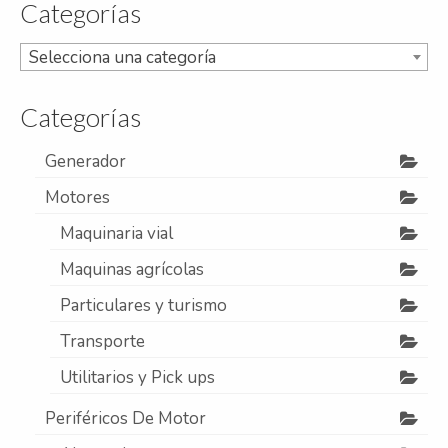
Categorías
Refrigeración
Selecciona una categoría
Servicios
A campo
Categorías
Comercial y Servicios
Generador
Desarmadero
Motores
Generación
Maquinaria vial
Maquinas agrícolas
Inyección
Particulares y turismo
Mecanizado
Transporte
Motores
Utilitarios y Pick ups
Reman
Periféricos De Motor
Turbos