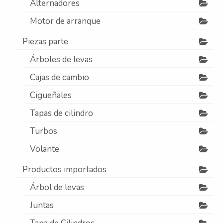
Alternadores
Contacto
Motor de arranque
Nosotros
Piezas parte
Galeria
Árboles de levas
Trabaja con nosotros
Cajas de cambio
Cigueñales
Tapas de cilindro
Turbos
Volante
Productos importados
Árbol de levas
Juntas