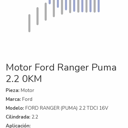
Refrigeración
Servicios
A campo
Comercial y Servicios
Desarmadero
Motor Ford Ranger Puma
Generación
2.2 0KM
Inyección
Mecanizado
Pieza:
Motor
Marca:
Ford
Motores
Modelo:
FORD RANGER (PUMA) 2.2 TDCI 16V
Reman
Cilindrada:
2.2
Turbos
Aplicación: