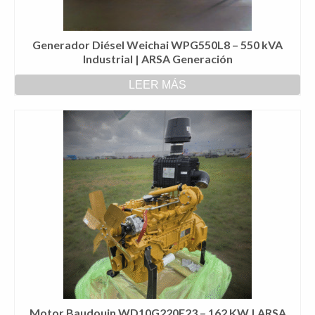
Generador Diésel Weichai WPG550L8 – 550 kVA
Industrial | ARSA Generación
LEER MÁS
Motor Baudouin WD10G220E23 – 162 KW | ARSA