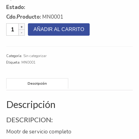
Estado:
Contacto
Cdo.Producto:
MN0001
Nosotros
Motor
AÑADIR AL CARRITO
Ford
Galeria
Ranger
Puma
Trabaja con nosotros
2.2
Categoría:
Sin categorizar
0KM
Etiqueta:
MN0001
cantidad
Descripción
Descripción
DESCRIPCION:
Mootr de servicio completo