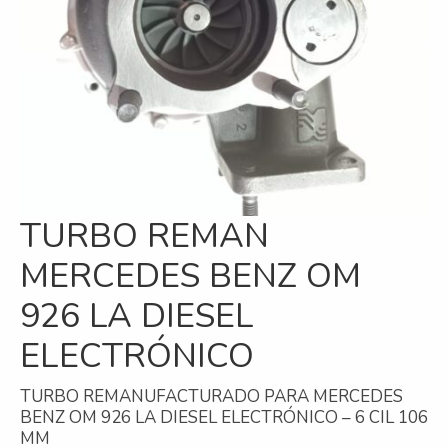
Refrigeración
Servicios
A campo
Comercial y Servicios
Desarmadero
TURBO REMAN
Generación
MERCEDES BENZ OM
Inyección
926 LA DIESEL
Mecanizado
ELECTRÓNICO
Motores
TURBO REMANUFACTURADO PARA MERCEDES
Reman
BENZ OM 926 LA DIESEL ELECTRÓNICO – 6 CIL 106
Turbos
MM