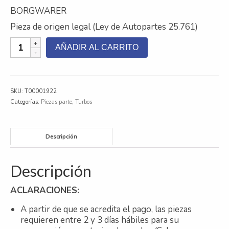
BORGWARER
Contacto
Pieza de origen legal (Ley de Autopartes 25.761)
Nosotros
TURBO
AÑADIR AL CARRITO
REMAN
Galeria
MERCEDES
BENZ
Trabaja con nosotros
OM
SKU:
T00001922
926
Categorías:
Piezas parte
,
Turbos
LA
DIESEL
ELECTRÓNICO
Descripción
cantidad
Descripción
ACLARACIONES:
A partir de que se acredita el pago, las piezas
requieren entre 2 y 3 días hábiles para su