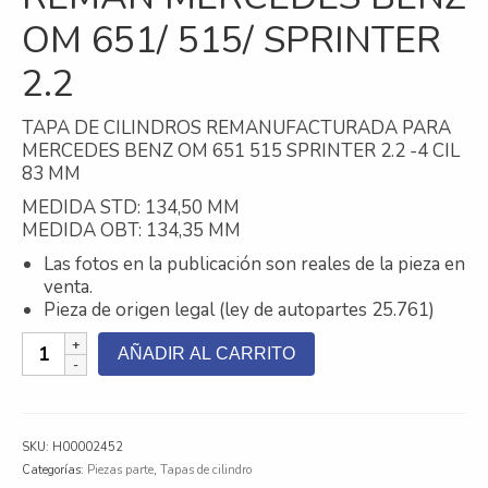
OM 651/ 515/ SPRINTER
Contacto
2.2
Nosotros
Galeria
TAPA DE CILINDROS REMANUFACTURADA PARA
MERCEDES BENZ OM 651 515 SPRINTER 2.2 -4 CIL
Trabaja con nosotros
83 MM
MEDIDA STD: 134,50 MM
MEDIDA OBT: 134,35 MM
Las fotos en la publicación son reales de la pieza en
venta.
Pieza de origen legal (ley de autopartes 25.761)
TAPA
AÑADIR AL CARRITO
DE
CILINROS
REMAN
MERCEDES
SKU:
H00002452
BENZ
Categorías:
Piezas parte
,
Tapas de cilindro
OM