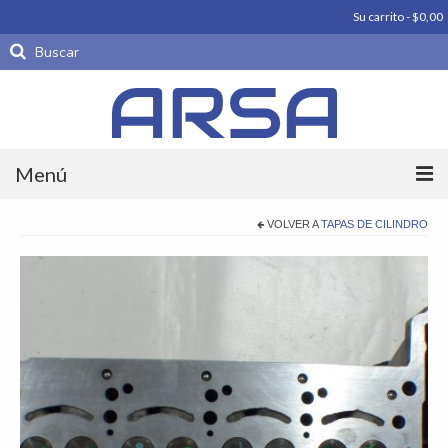
Su carrito
-
$
0,00
Buscar
por:
Menú
Productos
VOLVER A
TAPAS DE CILINDRO
Carrocería
Motores
Periféricos De Motor
Piezas parte
Productos importados