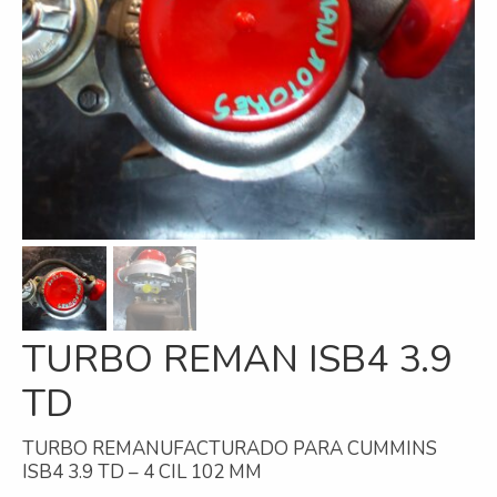
Refrigeración
Servicios
A campo
Comercial y Servicios
Desarmadero
Generación
Inyección
TURBO REMAN ISB4 3.9
Mecanizado
TD
Motores
Reman
TURBO REMANUFACTURADO PARA CUMMINS
ISB4 3.9 TD – 4 CIL 102 MM
Turbos