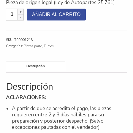
Pieza de origen legal (Ley de Autopartes 25.761)
Contacto
TURBO
AÑADIR AL CARRITO
REMAN
Nosotros
ISB4
3.9
Galeria
TD
SKU:
T00001218
cantidad
Trabaja con nosotros
Categorías:
Piezas parte
,
Turbos
Descripción
Descripción
ACLARACIONES:
A partir de que se acredita el pago, las piezas
requieren entre 2 y 3 días hábiles para su
preparación y posterior despacho. (Salvo
excepciones pautadas con el vendedor)