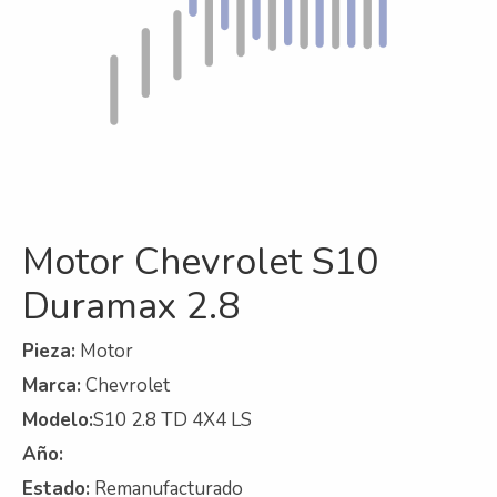
Refrigeración
Servicios
A campo
Comercial y Servicios
Desarmadero
Motor Chevrolet S10
Generación
Duramax 2.8
Inyección
Mecanizado
Pieza:
Motor
Marca:
Chevrolet
Motores
Modelo:
S10 2.8 TD 4X4 LS
Reman
Año:
Turbos
Estado:
Remanufacturado