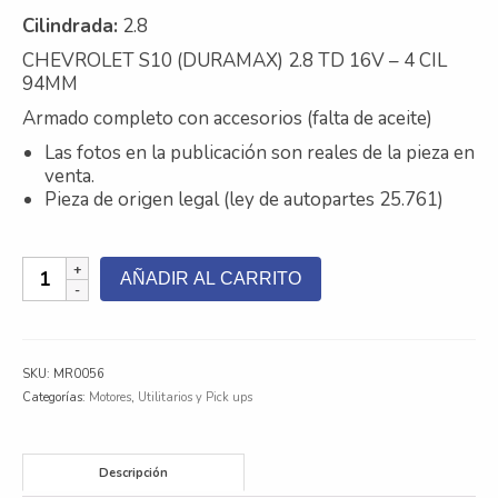
Cilindrada:
2.8
Contacto
CHEVROLET S10 (DURAMAX) 2.8 TD 16V – 4 CIL
Nosotros
94MM
Armado completo con accesorios (falta de aceite)
Galeria
Las fotos en la publicación son reales de la pieza en
Trabaja con nosotros
venta.
Pieza de origen legal (ley de autopartes 25.761)
Motor
AÑADIR AL CARRITO
Chevrolet
S10
Duramax
2.8
SKU:
MR0056
cantidad
Categorías:
Motores
,
Utilitarios y Pick ups
Descripción