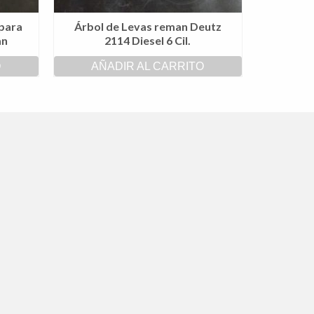
para
Árbol de Levas reman Deutz
an
2114 Diesel 6 Cil.
O
AÑADIR AL CARRITO