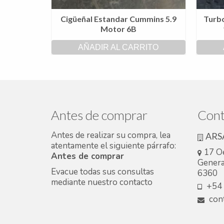
Cigüeñal Estandar Cummins 5.9
Turb
Motor 6B
AÑADIR AL CARRITO
Antes de comprar
Cont
Antes de realizar su compra, lea
ARS
atentamente el siguiente párrafo:
17 O
Antes de comprar
Genera
Evacue todas sus consultas
6360
mediante nuestro
contacto
+54 
cont