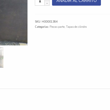
AÑADIR AL CARRITO
DE
CILINDROS
REMAN
JOHN
SKU:
H00001384
DEERE
Categorías:
Piezas parte
,
Tapas de cilindro
6068T
ELECTRÓNICO
cantidad