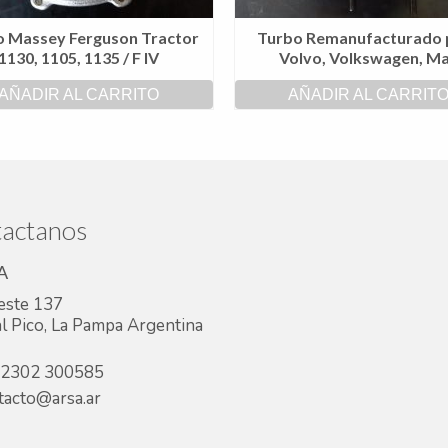
o Massey Ferguson Tractor
Turbo Remanufacturado 
1130, 1105, 1135 / F IV
Volvo, Volkswagen, M
AÑADIR AL CARRITO
AÑADIR AL CARRIT
actanos
A
este 137
l Pico, La Pampa Argentina
2302 300585
acto@arsa.ar