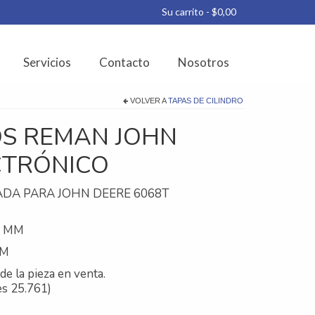
Su carrito
-
$
0,00
Servicios
Contacto
Nosotros
VOLVER A
TAPAS DE CILINDRO
OS REMAN JOHN
CTRÓNICO
DA PARA JOHN DEERE 6068T
20 MM
MM
de la pieza en venta.
es 25.761)