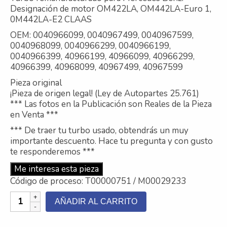
Designación de motor OM422LA, OM442LA-Euro 1,
Contacto
0M442LA-E2 CLAAS
OEM: 0040966099, 0040967499, 0040967599,
Nosotros
0040968099, 0040966299, 0040966199,
0040966399, 40966199, 40966099, 40966299,
Galeria
40966399, 40968099, 40967499, 40967599
Trabaja con nosotros
Pieza original
¡Pieza de origen legal! (Ley de Autopartes 25.761)
*** Las fotos en la Publicación son Reales de la Pieza
en Venta ***
*** De traer tu turbo usado, obtendrás un muy
importante descuento. Hace tu pregunta y con gusto
te responderemos ***
Me interesa esta pieza
Código de proceso: T00000751 / M00029233
Turbo
AÑADIR AL CARRITO
Mercedes
Benz