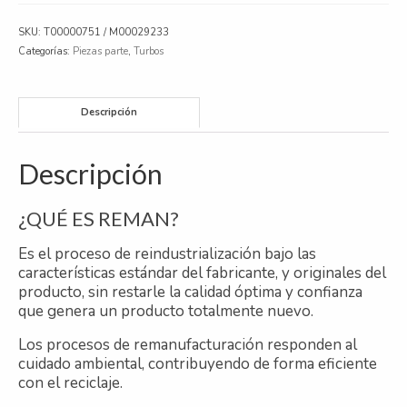
OM442LA,
Camión,
SKU:
T00000751 / M00029233
Industrial,
Categorías:
Piezas parte
,
Turbos
Class
cantidad
Descripción
Descripción
¿QUÉ ES REMAN?
Es el proceso de reindustrialización bajo las
características estándar del fabricante, y originales del
producto, sin restarle la calidad óptima y confianza
que genera un producto totalmente nuevo.
Los procesos de remanufacturación responden al
cuidado ambiental, contribuyendo de forma eficiente
con el reciclaje.