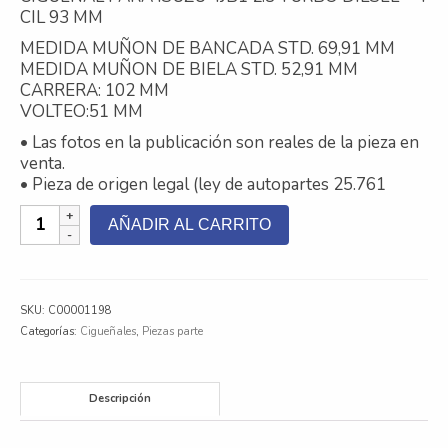
CIL 93 MM
Contacto
MEDIDA MUÑON DE BANCADA STD. 69,91 MM
MEDIDA MUÑON DE BIELA STD. 52,91 MM
Nosotros
CARRERA: 102 MM
VOLTEO:51 MM
Galeria
• Las fotos en la publicación son reales de la pieza en
Trabaja con nosotros
venta.
• Pieza de origen legal (ley de autopartes 25.761
CIGUEÑAL
AÑADIR AL CARRITO
REMAN
ISUZU
4JB1
2.8
SKU:
C00001198
TURBO
Categorías:
Cigueñales
,
Piezas parte
DIESEL
cantidad
Descripción