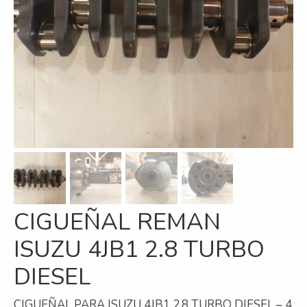
Refrigeración
Servicios
A campo
Comercial y Servicios
Desarmadero
Generación
Inyección
CIGUEÑAL REMAN
Mecanizado
ISUZU 4JB1 2.8 TURBO
Motores
DIESEL
Reman
Turbos
CIGUEÑAL PARA ISUZU 4JB1 2.8 TURBO DIESEL – 4