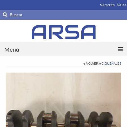
Su carrito
-
$
0,00
Buscar
por:
Menú
Productos
VOLVER A
CIGUEÑALES
Carrocería
Motores
Periféricos De Motor
Piezas parte
Productos importados