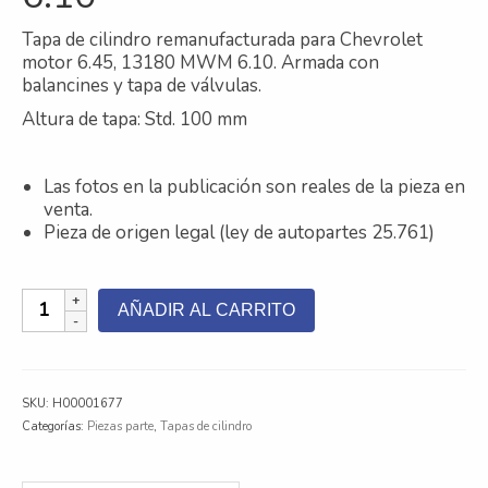
Contacto
Tapa de cilindro remanufacturada para Chevrolet
motor 6.45, 13180 MWM 6.10. Armada con
Nosotros
balancines y tapa de válvulas.
Altura de tapa: Std. 100 mm
Galeria
Trabaja con nosotros
Las fotos en la publicación son reales de la pieza en
venta.
Pieza de origen legal (ley de autopartes 25.761)
Tapa
AÑADIR AL CARRITO
de
Cilindro
Remanufacturada
Chevrolet
SKU:
H00001677
6.45
Categorías:
Piezas parte
,
Tapas de cilindro
MWM
6.10
cantidad