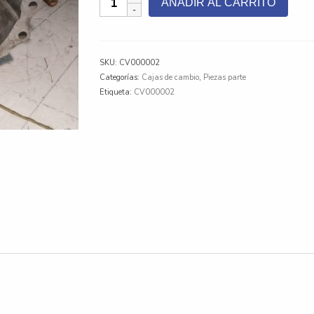
AÑADIR AL CARRITO
de
Cambios
Toyota
Hilux
SKU:
CV000002
2GD
Categorías:
Cajas de cambio
,
Piezas parte
cantidad
Etiqueta:
CV000002