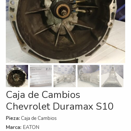
Refrigeración
Servicios
A campo
Comercial y Servicios
Desarmadero
Generación
Inyección
Caja de Cambios
Mecanizado
Chevrolet Duramax S10
Motores
Reman
Pieza:
Caja de Cambios
Marca:
EATON
Turbos