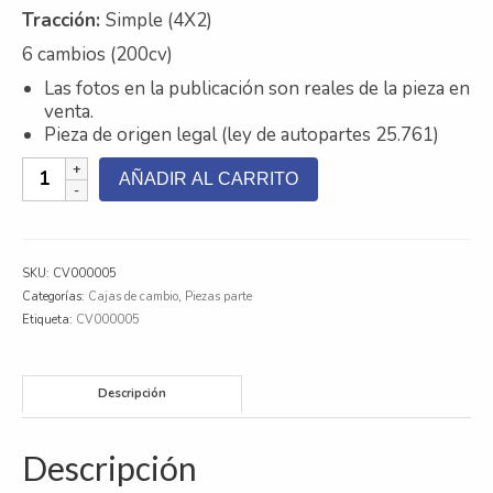
Tracción
:
Simple (4X2)
Contacto
6 cambios (200cv)
Nosotros
Las fotos en la publicación son reales de la pieza en
venta.
Galeria
Pieza de origen legal (ley de autopartes 25.761)
Caja
Trabaja con nosotros
AÑADIR AL CARRITO
de
Cambios
Chevrolet
Duramax
SKU:
CV000005
S10
Categorías:
Cajas de cambio
,
Piezas parte
cantidad
Etiqueta:
CV000005
Descripción
Descripción