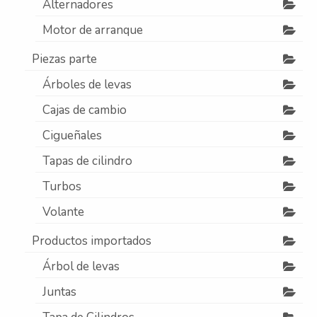
Alternadores
Contacto
Motor de arranque
Nosotros
Piezas parte
Galeria
Árboles de levas
Trabaja con nosotros
Cajas de cambio
Cigueñales
Tapas de cilindro
Turbos
Volante
Productos importados
Árbol de levas
Juntas