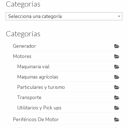
Categorías
Refrigeración
Selecciona una categoría
Servicios
A campo
Categorías
Comercial y Servicios
Generador
Desarmadero
Motores
Generación
Maquinaria vial
Maquinas agrícolas
Inyección
Particulares y turismo
Mecanizado
Transporte
Motores
Utilitarios y Pick ups
Reman
Periféricos De Motor
Turbos