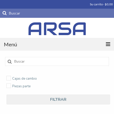
Su carrito
-
$
0,00
Buscar
por:
Menú
Productos
Buscar
por:
Carrocería
Cajas de cambio
Motores
Piezas parte
Periféricos De Motor
FILTRAR
Piezas parte
Productos importados