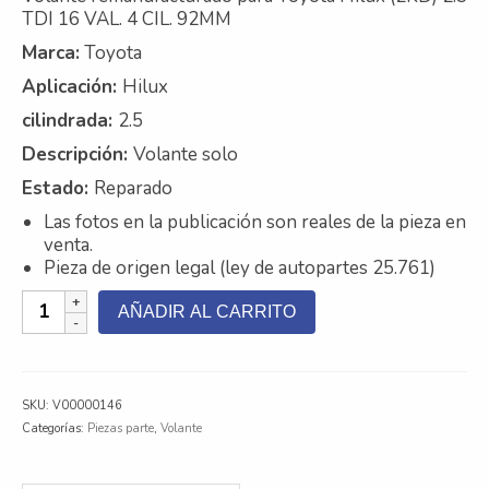
TDI 16 VAL. 4 CIL. 92MM
Contacto
Marca:
Toyota
Nosotros
Aplicación:
Hilux
cilindrada:
2.5
Galeria
Descripción:
Volante solo
Trabaja con nosotros
Estado:
Reparado
Las fotos en la publicación son reales de la pieza en
venta.
Pieza de origen legal (ley de autopartes 25.761)
Volante
AÑADIR AL CARRITO
Reman
Toyota
Hilux
(2KD)
SKU:
V00000146
2.5
Categorías:
Piezas parte
,
Volante
TDI
16
Val.