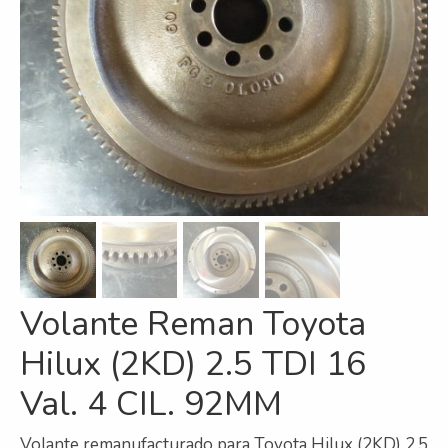
Refrigeración
Servicios
A campo
Comercial y Servicios
Desarmadero
Generación
Inyección
Volante Reman Toyota
Mecanizado
Hilux (2KD) 2.5 TDI 16
Motores
Val. 4 CIL. 92MM
Reman
Turbos
Volante remanufacturado para Toyota Hilux (2KD) 2.5