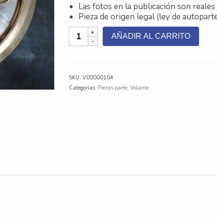
Las fotos en la publicación son reales 
Pieza de origen legal (ley de autopart
Volante
AÑADIR AL CARRITO
Reman
Toyota
Hilux
1KD
SKU:
V00000104
3.0
Categorías:
Piezas parte
,
Volante
TDI
16V
-
4CIL
-
96MM
cantidad