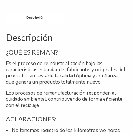
502
LA
-
Descripción
8
CIL
130
Descripción
MM
cantidad
¿QUÉ ES REMAN?
Es el proceso de reindustrialización bajo las
características estándar del fabricante, y originales del
producto, sin restarle la calidad óptima y confianza
que genera un producto totalmente nuevo.
Los procesos de remanufacturación responden al
cuidado ambiental, contribuyendo de forma eficiente
con el reciclaje.
ACLARACIONES:
No tenemos registro de los kilómetros y/o horas