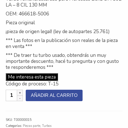
LA – 8 CIL 130 MM
Contacto
OEM: 466618-5006
Nosotros
Pieza original
¡pieza de origen legal! (ley de autopartes 25.761)
Galeria
*** Las fotos en la publicación son reales de la pieza
Trabaja con nosotros
en venta ***
*** De traer tu turbo usado, obtendrás un muy
importante descuento, hacé tu pregunta y con gusto
te responderemos ***
Me interesa esta pieza
Código de proceso: T-15
Turbo
AÑADIR AL CARRITO
Remanufacturado
para
Mercedes
Benz
SKU:
T00000015
OM
Categorías:
Piezas parte
,
Turbos