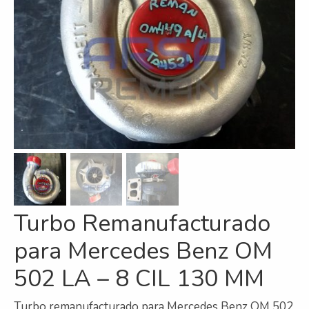
Refrigeración
Servicios
A campo
Comercial y Servicios
Desarmadero
Generación
Inyección
Turbo Remanufacturado
Mecanizado
para Mercedes Benz OM
Motores
502 LA – 8 CIL 130 MM
Reman
Turbos
Turbo remanufacturado para Mercedes Benz OM 502