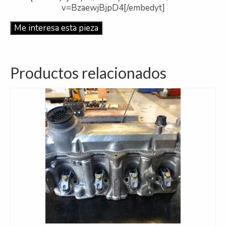
v=BzaewjBjpD4[/embedyt]
Me interesa esta pieza
Productos relacionados