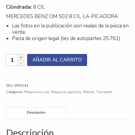
Cilindrada:
8 CIL
Contacto
MERCEDES BENZ OM 502 8 CIL. LA-PICADORA
Nosotros
Las fotos en la publicación son reales de la pieza en
venta.
Galeria
Pieza de origen legal (ley de autopartes 25.761)
Trabaja con nosotros
MERCEDES
AÑADIR AL CARRITO
BENZ
OM
502
8
SKU:
MR0144
CIL.
Categorías:
Maquinaria vial
,
Maquinas agrícolas
,
Motores
,
Transporte
LA-
PICADORA
cantidad
Descripción
Descripción