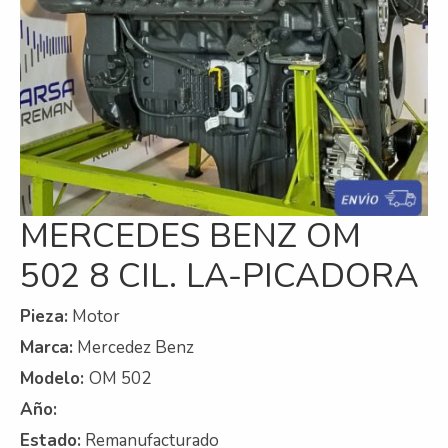
Refrigeración
Servicios
A campo
Comercial y Servicios
Desarmadero
MERCEDES BENZ OM
Generación
502 8 CIL. LA-PICADORA
Inyección
Mecanizado
Pieza:
Motor
Marca:
Mercedez Benz
Motores
Modelo:
OM 502
Reman
Año:
Turbos
Estado:
Remanufacturado