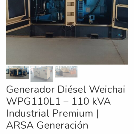
Refrigeración
Servicios
A campo
Comercial y Servicios
Desarmadero
Generación
Inyección
Generador Diésel Weichai
Mecanizado
WPG110L1 – 110 kVA
Motores
Industrial Premium |
Reman
ARSA Generación
Turbos