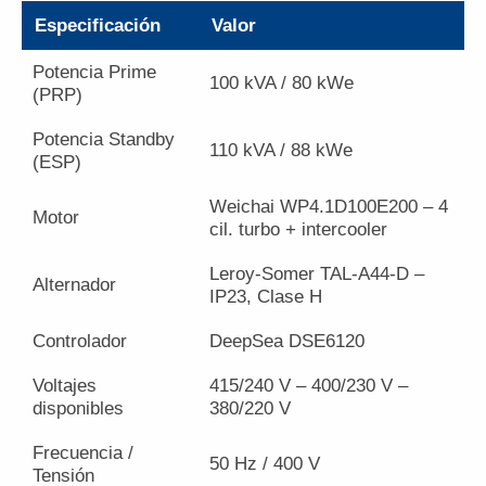
Especificación
Valor
Contacto
Potencia Prime
Nosotros
100 kVA / 80 kWe
(PRP)
Galeria
Potencia Standby
110 kVA / 88 kWe
(ESP)
Trabaja con nosotros
Weichai WP4.1D100E200 – 4
Motor
cil. turbo + intercooler
Leroy-Somer TAL-A44-D –
Alternador
IP23, Clase H
Controlador
DeepSea DSE6120
Voltajes
415/240 V – 400/230 V –
disponibles
380/220 V
Frecuencia /
50 Hz / 400 V
Tensión