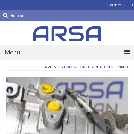
Su carrito
-
$
0,00
Buscar
por:
Menú
Productos
VOLVER A
COMPRESOR DE AIRE ACONDICIONADO
Carrocería
Motores
Periféricos De Motor
Piezas parte
Productos importados