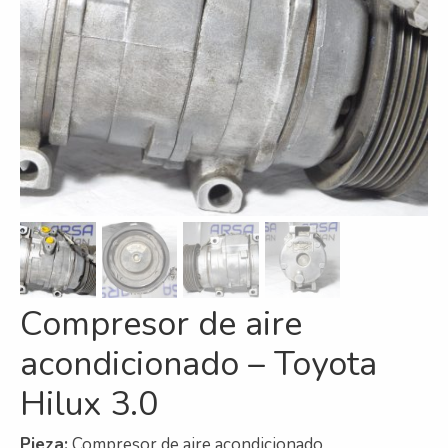
Refrigeración
Servicios
A campo
Comercial y Servicios
Desarmadero
Generación
Inyección
Compresor de aire
Mecanizado
acondicionado – Toyota
Motores
Hilux 3.0
Reman
Turbos
Pieza:
Compresor de aire acondicionado