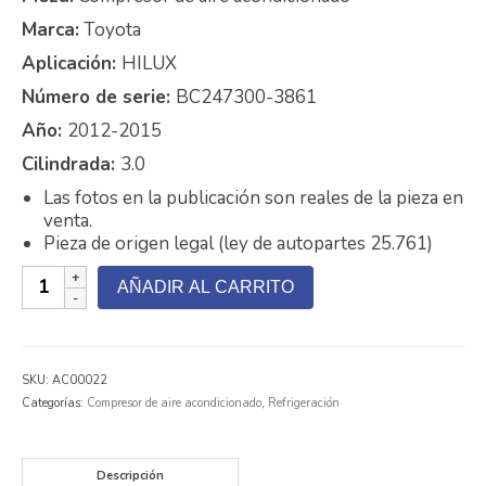
Marca:
Toyota
Contacto
Aplicación:
HILUX
Nosotros
Número de serie:
BC247300-3861
Galeria
Año:
2012-2015
Cilindrada:
3.0
Trabaja con nosotros
Las fotos en la publicación son reales de la pieza en
venta.
Pieza de origen legal (ley de autopartes 25.761)
Compresor
AÑADIR AL CARRITO
de
aire
acondicionado
-
SKU:
AC00022
Toyota
Categorías:
Compresor de aire acondicionado
,
Refrigeración
Hilux
3.0
cantidad
Descripción