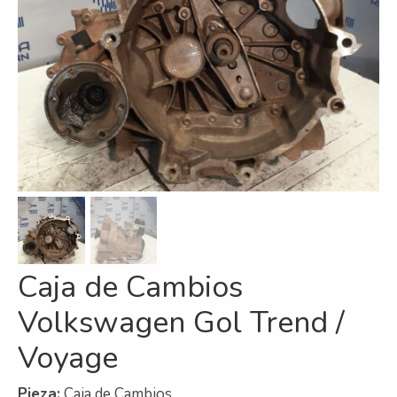
Refrigeración
Servicios
A campo
Comercial y Servicios
Desarmadero
Generación
Inyección
Caja de Cambios
Mecanizado
Volkswagen Gol Trend /
Motores
Voyage
Reman
Turbos
Pieza:
Caja de Cambios