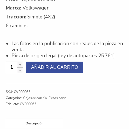
Marca:
Volkswagen
Contacto
Traccion:
Simple (4X2)
Nosotros
6 cambios
Galeria
Las fotos en la publicación son reales de la pieza en
Trabaja con nosotros
venta.
Pieza de origen legal (ley de autopartes 25.761)
Caja
AÑADIR AL CARRITO
de
Cambios
Volkswagen
Gol
SKU:
CV000066
Trend
Categorías:
Cajas de cambio
,
Piezas parte
/
Etiqueta:
CV000066
Voyage
cantidad
Descripción