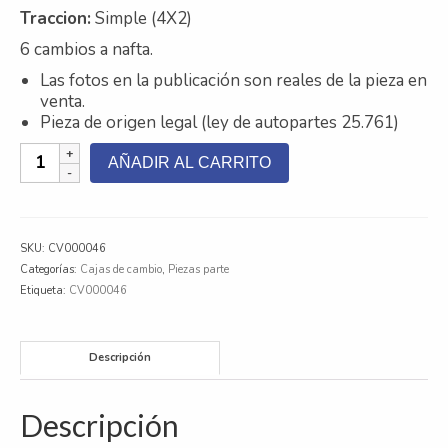
Traccion:
Simple (4X2)
Contacto
6 cambios a nafta.
Nosotros
Las fotos en la publicación son reales de la pieza en
venta.
Galeria
Pieza de origen legal (ley de autopartes 25.761)
Caja
Trabaja con nosotros
AÑADIR AL CARRITO
de
Cambios
Peugeot
207
SKU:
CV000046
cantidad
Categorías:
Cajas de cambio
,
Piezas parte
Etiqueta:
CV000046
Descripción
Descripción