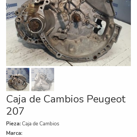
Refrigeración
Servicios
A campo
Comercial y Servicios
Desarmadero
Generación
Inyección
Caja de Cambios Peugeot
Mecanizado
207
Motores
Reman
Pieza:
Caja de Cambios
Marca:
Turbos