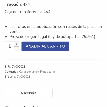
Tracción
:
4×4
Contacto
Caja de transferencia 4×4
Nosotros
Las fotos en la publicación son reales de la pieza en
Galeria
venta.
Pieza de origen legal (ley de autopartes 25.761)
Trabaja con nosotros
Caja
AÑADIR AL CARRITO
de
Cambio
Toyota
Hilux
SKU:
CV000021
3.0
Categorías:
Cajas de cambio
,
Piezas parte
cantidad
Etiqueta:
CV000021
Descripción