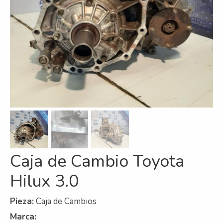
Refrigeración
Servicios
A campo
Comercial y Servicios
Desarmadero
Generación
Inyección
Caja de Cambio Toyota
Mecanizado
Hilux 3.0
Motores
Reman
Pieza:
Caja de Cambios
Marca:
Turbos