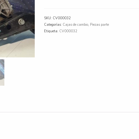
Cambio
Chevrolet
Agile
SKU:
CV000032
cantidad
Categorías:
Cajas de cambio
,
Piezas parte
Etiqueta:
CV000032