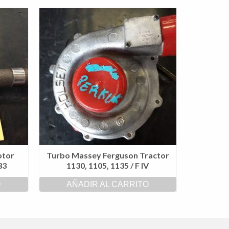
otor
Turbo Massey Ferguson Tractor
33
1130, 1105, 1135 / F IV
O
AÑADIR AL CARRITO