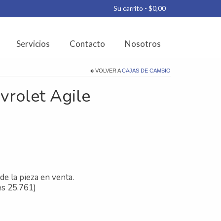
Su carrito
-
$
0,00
Servicios
Contacto
Nosotros
VOLVER A
CAJAS DE CAMBIO
vrolet Agile
de la pieza en venta.
es 25.761)