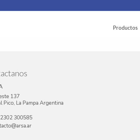
Productos
actanos
A
este 137
l Pico, La Pampa Argentina
2302 300585
acto@arsa.ar